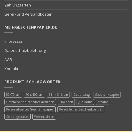
Zahlungsarten
Liefer- und Versandkosten
MEINGESCHENKPAPIER.DE
Impressum
Datenschutzbelehrung
AGB
Kontakt
PRODUKT-SCHLAGWÖRTER
50x70 cm
70 x 100 cm
111 x 316 cm
Geburtstag
Geschenkpapier
Geschenkpapier selber designen
Hochzeit
Jubiläum
Kreativ
Personalisiertes Geschenkpapier
Persönliches Geschenkpapier
Selber gestaltet
Weihnachten